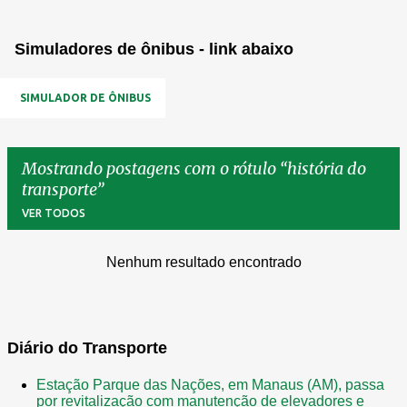
Simuladores de ônibus - link abaixo
SIMULADOR DE ÔNIBUS
Mostrando postagens com o rótulo
história do
transporte
VER TODOS
Nenhum resultado encontrado
P
o
s
t
Diário do Transporte
a
Estação Parque das Nações, em Manaus (AM), passa
g
por revitalização com manutenção de elevadores e