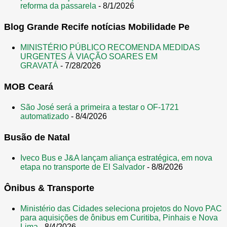
reforma da passarela
- 8/1/2026
e
n
Blog Grande Recife notícias Mobilidade Pe
s
MINISTÉRIO PÚBLICO RECOMENDA MEDIDAS
URGENTES À VIAÇÃO SOARES EM
GRAVATÁ
- 7/28/2026
MOB Ceará
São José será a primeira a testar o OF-1721
automatizado
- 8/4/2026
Busão de Natal
Iveco Bus e J&A lançam aliança estratégica, em nova
etapa no transporte de El Salvador
- 8/8/2026
Ônibus & Transporte
Ministério das Cidades seleciona projetos do Novo PAC
para aquisições de ônibus em Curitiba, Pinhais e Nova
Lima
- 8/4/2026