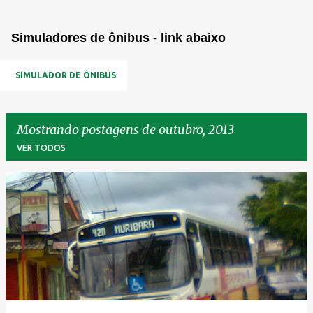
Simuladores de ônibus - link abaixo
SIMULADOR DE ÔNIBUS
Mostrando postagens de outubro, 2013
VER TODOS
P
o
s
t
a
g
e