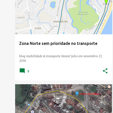
o
s
t
a
g
e
Zona Norte sem prioridade no transporte
n
s
blog mobilidade & transporte
Daniel Julio
em
novembro 27,
2016
0