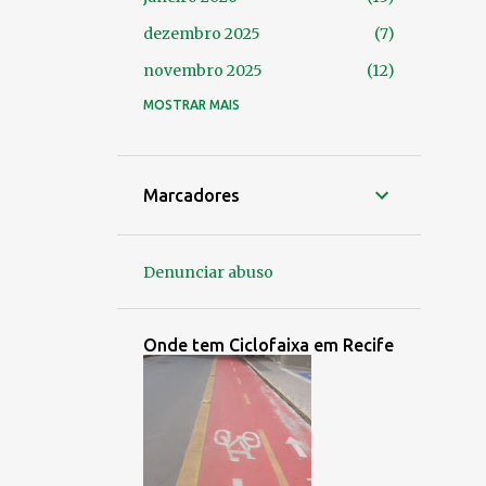
dezembro 2025
7
novembro 2025
12
outubro 2025
MOSTRAR MAIS
14
setembro 2025
24
agosto 2025
14
Marcadores
julho 2025
9
junho 2025
4
Denunciar abuso
maio 2025
7
abril 2025
8
Onde tem Ciclofaixa em Recife
março 2025
9
fevereiro 2025
6
janeiro 2025
6
dezembro 2024
3