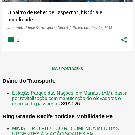
e
O bairro de Beberibe : aspectos, história e
n
mobilidade
s
blog mobilidade & transporte
Daniel Julio
em
outubro 04, 2018
2
MAIS POSTAGENS
Diário do Transporte
Estação Parque das Nações, em Manaus (AM), passa
por revitalização com manutenção de elevadores e
reforma da passarela
- 8/1/2026
Blog Grande Recife notícias Mobilidade Pe
MINISTÉRIO PÚBLICO RECOMENDA MEDIDAS
URGENTES À VIAÇÃO SOARES EM