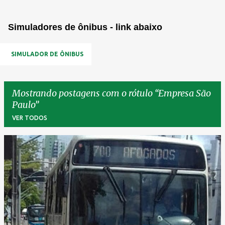
Simuladores de ônibus - link abaixo
SIMULADOR DE ÔNIBUS
Mostrando postagens com o rótulo
Empresa São
Paulo
VER TODOS
P
o
s
t
a
g