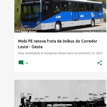
o
s
t
a
g
e
Mobi PE renova frota de ônibus do Corredor
n
Leste - Oeste
s
blog mobilidade & transporte
Daniel Julio
em
fevereiro 27, 2023
0