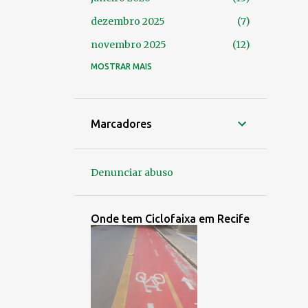
dezembro 2025
7
novembro 2025
12
outubro 2025
MOSTRAR MAIS
14
setembro 2025
24
agosto 2025
14
Marcadores
julho 2025
9
junho 2025
4
Denunciar abuso
maio 2025
7
abril 2025
8
Onde tem Ciclofaixa em Recife
março 2025
9
fevereiro 2025
6
janeiro 2025
6
dezembro 2024
3