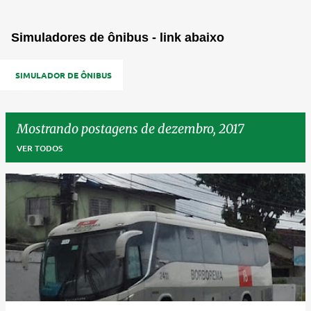
Simuladores de ônibus - link abaixo
SIMULADOR DE ÔNIBUS
Mostrando postagens de dezembro, 2017
VER TODOS
P
o
s
t
a
g