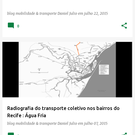
n
blog mobilidade & transporte
Daniel Julio
em
julho 22, 2015
s
0
Radiografia do transporte coletivo nos bairros do
Recife : Água Fria
blog mobilidade & transporte
Daniel Julio
em
julho 07, 2015