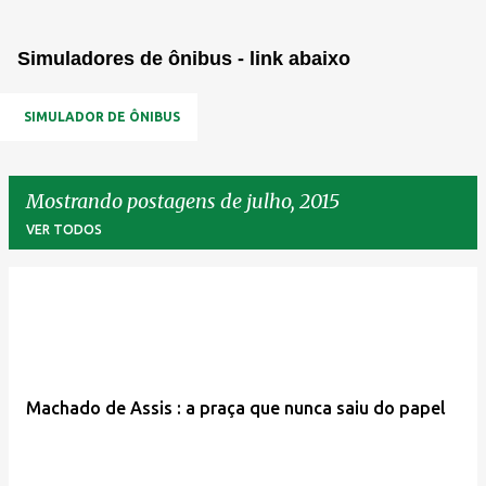
Simuladores de ônibus - link abaixo
SIMULADOR DE ÔNIBUS
Mostrando postagens de julho, 2015
VER TODOS
P
o
s
t
Machado de Assis : a praça que nunca saiu do papel
a
g
e