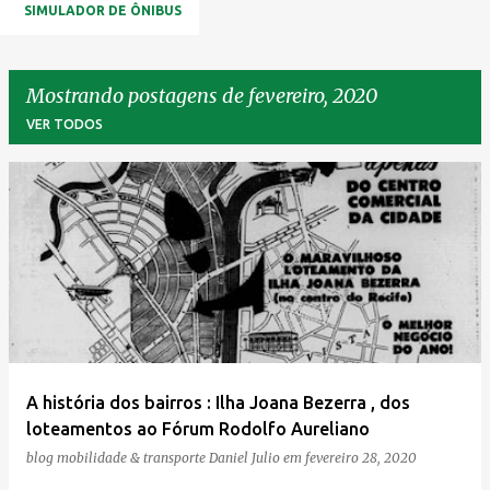
SIMULADOR DE ÔNIBUS
Mostrando postagens de fevereiro, 2020
VER TODOS
P
o
s
t
a
g
e
A história dos bairros : Ilha Joana Bezerra , dos
n
loteamentos ao Fórum Rodolfo Aureliano
s
blog mobilidade & transporte
Daniel Julio
em
fevereiro 28, 2020