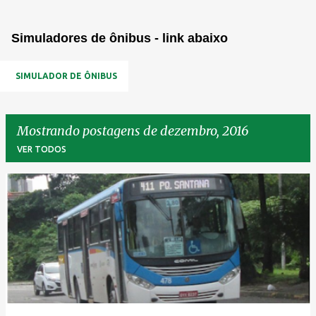
Simuladores de ônibus - link abaixo
SIMULADOR DE ÔNIBUS
Mostrando postagens de dezembro, 2016
VER TODOS
P
o
s
t
a
g
e