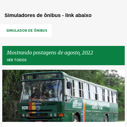
Simuladores de ônibus - link abaixo
SIMULADOR DE ÔNIBUS
Mostrando postagens de agosto, 2022
VER TODOS
P
o
s
t
a
g
e