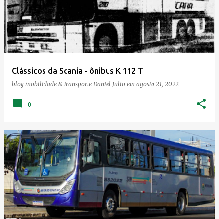
Clássicos da Scania - ônibus K 112 T
blog mobilidade & transporte
Daniel Julio
em
agosto 21, 2022
0