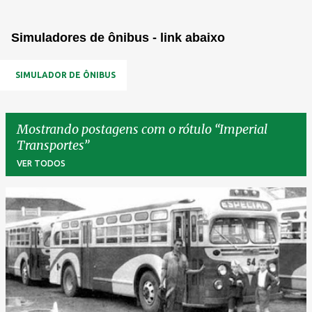
Simuladores de ônibus - link abaixo
SIMULADOR DE ÔNIBUS
Mostrando postagens com o rótulo
Imperial
Transportes
VER TODOS
P
o
s
t
a
g