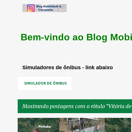
Bem-vindo ao Blog Mobi
Simuladores de ônibus - link abaixo
SIMULADOR DE ÔNIBUS
Mostrando postagens com o rótulo
Vitória d
P
TRANSPORTE
VITÓRIA DE SANTO ANTÃO