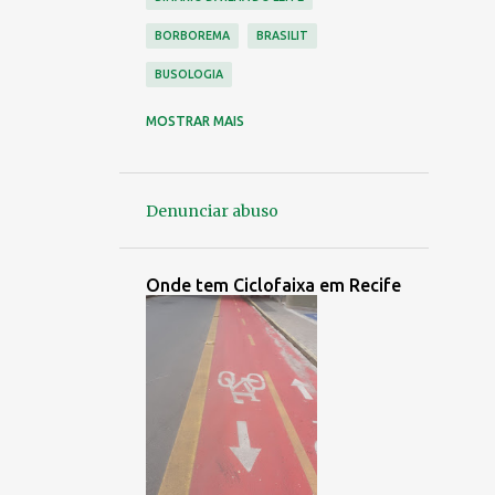
BORBOREMA
BRASILIT
BUSOLOGIA
CAJUEIRO
CARUARU
MOSTRAR MAIS
CDU ( VÁRZEA )
CICLISMO
CICLOVIA
CONDE DA BOA VISTA
Denunciar abuso
CONORTE
CONTROLE URBANO
CORREDOR LESTE OESTE
Onde tem Ciclofaixa em Recife
EMPRESA NÁPOLES
EMPRESA PEDROSA
EMPRESA SÃO PAULO
EMPRESAS EXTINTAS
ENTRADAS E SAÍDAS DO RECIFE