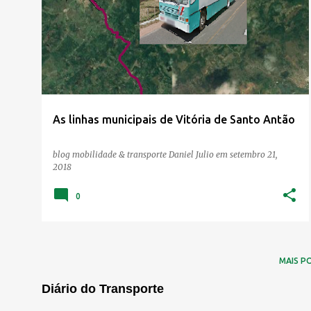
o
s
t
a
g
e
As linhas municipais de Vitória de Santo Antão
n
s
blog mobilidade & transporte
Daniel Julio
em
setembro 21,
2018
0
MAIS P
Diário do Transporte