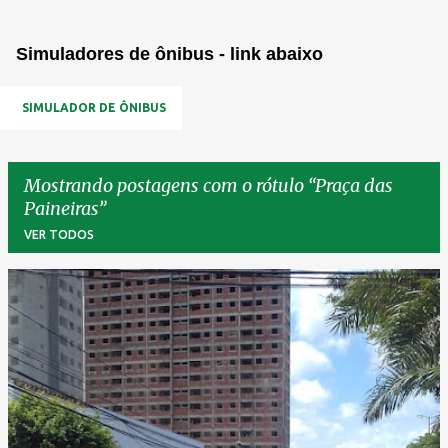
Simuladores de ônibus - link abaixo
SIMULADOR DE ÔNIBUS
Mostrando postagens com o rótulo
Praça das
Paineiras
VER TODOS
P
o
s
t
a
g