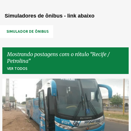
Simuladores de ônibus - link abaixo
SIMULADOR DE ÔNIBUS
Mostrando postagens com o rótulo
Recife /
Petrolina
VER TODOS
P
o
s
t
a
g