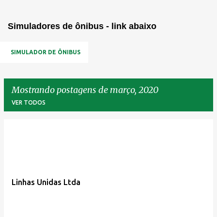
Simuladores de ônibus - link abaixo
SIMULADOR DE ÔNIBUS
Mostrando postagens de março, 2020
VER TODOS
P
o
s
t
Linhas Unidas Ltda
a
g
e