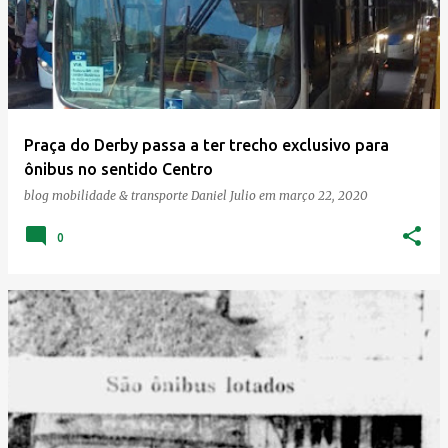
Praça do Derby passa a ter trecho exclusivo para
ônibus no sentido Centro
blog mobilidade & transporte
Daniel Julio
em
março 22, 2020
0