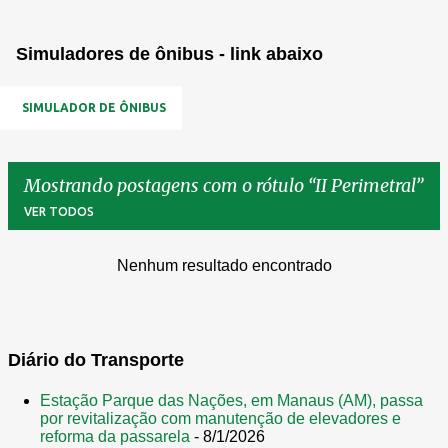
Simuladores de ônibus - link abaixo
SIMULADOR DE ÔNIBUS
Mostrando postagens com o rótulo
II Perimetral
VER TODOS
Nenhum resultado encontrado
P
o
s
t
Diário do Transporte
a
Estação Parque das Nações, em Manaus (AM), passa
g
por revitalização com manutenção de elevadores e
reforma da passarela
- 8/1/2026
e