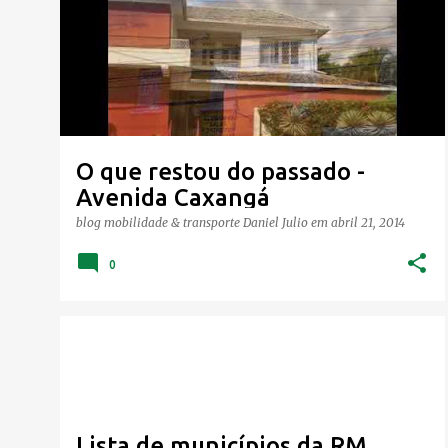
o
s
t
a
g
e
O que restou do passado -
n
Avenida Caxangá
s
blog mobilidade & transporte
Daniel Julio
em
abril 21, 2014
0
Lista de municípios da RM