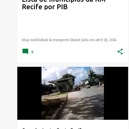
Recife por PIB
blog mobilidade & transporte
Daniel Julio
em
abril 18, 2014
0