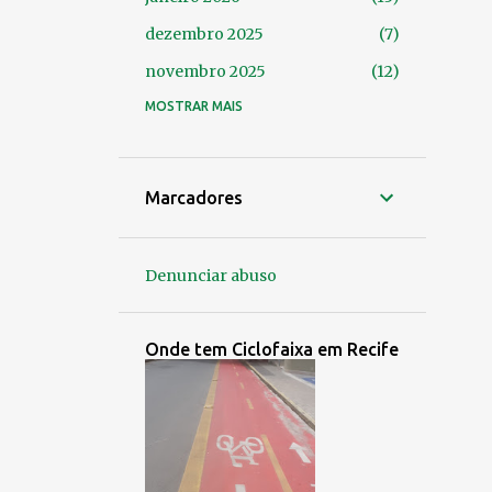
dezembro 2025
7
novembro 2025
12
outubro 2025
MOSTRAR MAIS
14
setembro 2025
24
agosto 2025
14
Marcadores
julho 2025
9
junho 2025
4
Denunciar abuso
maio 2025
7
abril 2025
8
Onde tem Ciclofaixa em Recife
março 2025
9
fevereiro 2025
6
janeiro 2025
6
dezembro 2024
3