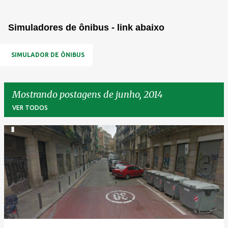
Simuladores de ônibus - link abaixo
SIMULADOR DE ÔNIBUS
Mostrando postagens de junho, 2014
VER TODOS
P
o
s
t
a
g
e