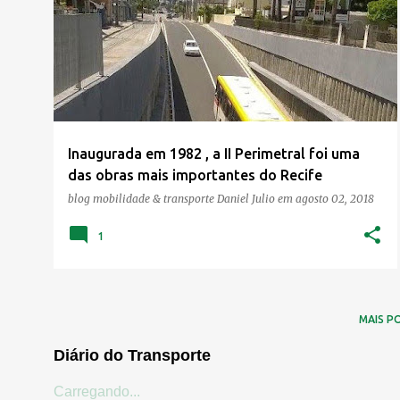
o
s
t
a
g
e
Inaugurada em 1982 , a II Perimetral foi uma
n
das obras mais importantes do Recife
s
blog mobilidade & transporte
Daniel Julio
em
agosto 02, 2018
1
MAIS P
Diário do Transporte
Carregando...