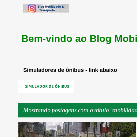
Bem-vindo ao Blog Mobi
Simuladores de ônibus - link abaixo
SIMULADOR DE ÔNIBUS
Mostrando postagens com o rótulo
mobilidad
P
II PERIMETRAL
MOBILIDADE TRÂNSITO
URBANISMO