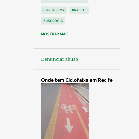
BORBOREMA
BRASILIT
BUSOLOGIA
CAJUEIRO
CARUARU
MOSTRAR MAIS
CDU ( VÁRZEA )
CICLISMO
CICLOVIA
CONDE DA BOA VISTA
Denunciar abuso
CONORTE
CONTROLE URBANO
CORREDOR LESTE OESTE
Onde tem Ciclofaixa em Recife
EMPRESA NÁPOLES
EMPRESA PEDROSA
EMPRESA SÃO PAULO
EMPRESAS EXTINTAS
ENTRADAS E SAÍDAS DO RECIFE