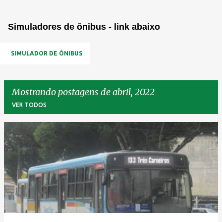
Simuladores de ônibus - link abaixo
SIMULADOR DE ÔNIBUS
Mostrando postagens de abril, 2022
VER TODOS
P
o
s
t
a
g
e