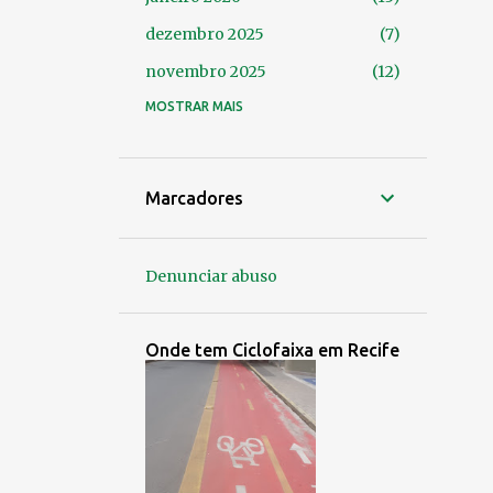
dezembro 2025
7
novembro 2025
12
outubro 2025
MOSTRAR MAIS
14
setembro 2025
24
agosto 2025
14
Marcadores
julho 2025
9
junho 2025
4
Denunciar abuso
maio 2025
7
abril 2025
8
Onde tem Ciclofaixa em Recife
março 2025
9
fevereiro 2025
6
janeiro 2025
6
dezembro 2024
3