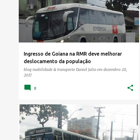
o
s
t
a
g
e
Ingresso de Goiana na RMR deve melhorar
n
deslocamento da população
s
blog mobilidade & transporte
Daniel Julio
em
dezembro 20,
2017
0
BAIRROS DE OLINDA
CONORTE
+
1