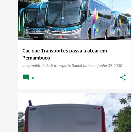
o
s
t
a
g
e
Cacique Transportes passa a atuar em
n
Pernambuco
s
blog mobilidade & transporte
Daniel Julio
em
junho 25, 2020
0