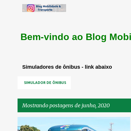
Bem-vindo ao Blog Mobi
Simuladores de ônibus - link abaixo
SIMULADOR DE ÔNIBUS
Mostrando postagens de junho, 2020
P