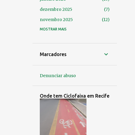
dezembro 2025
7
novembro 2025
12
outubro 2025
MOSTRAR MAIS
14
setembro 2025
24
agosto 2025
14
Marcadores
julho 2025
9
junho 2025
4
Denunciar abuso
maio 2025
7
abril 2025
8
Onde tem Ciclofaixa em Recife
março 2025
9
fevereiro 2025
6
janeiro 2025
6
dezembro 2024
3