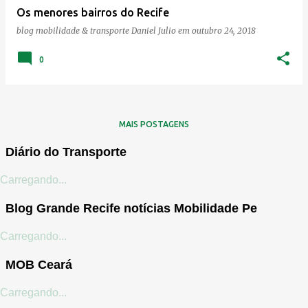
Os menores bairros do Recife
n
blog mobilidade & transporte
Daniel Julio
em
outubro 24, 2018
s
0
MAIS POSTAGENS
Diário do Transporte
Carregando...
Blog Grande Recife notícias Mobilidade Pe
Carregando...
MOB Ceará
Carregando...