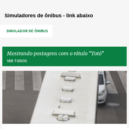
Simuladores de ônibus - link abaixo
SIMULADOR DE ÔNIBUS
Mostrando postagens com o rótulo
Totó
VER TODOS
P
o
s
t
a
g
e