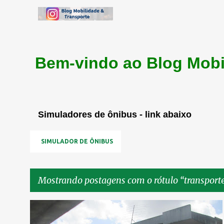
Bem-vindo ao Blog Mobi
Simuladores de ônibus - link abaixo
SIMULADOR DE ÔNIBUS
Mostrando postagens com o rótulo
transport
P
CORREDOR LESTE OESTE
MOBILIDADE
TRANSPORTE