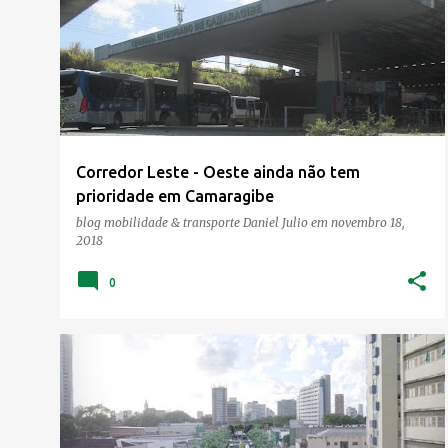
o
s
t
a
g
e
Corredor Leste - Oeste ainda não tem
n
prioridade em Camaragibe
s
blog mobilidade & transporte
Daniel Julio
em
novembro 18,
2018
0
CONDE DA BOA VISTA
MOBILIDADE
TRÂNSITO
+
TRANSPORTE