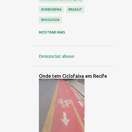
BORBOREMA
BRASILIT
BUSOLOGIA
CAJUEIRO
CARUARU
MOSTRAR MAIS
CDU ( VÁRZEA )
CICLISMO
CICLOVIA
CONDE DA BOA VISTA
Denunciar abuso
CONORTE
CONTROLE URBANO
CORREDOR LESTE OESTE
Onde tem Ciclofaixa em Recife
EMPRESA NÁPOLES
EMPRESA PEDROSA
EMPRESA SÃO PAULO
EMPRESAS EXTINTAS
ENTRADAS E SAÍDAS DO RECIFE