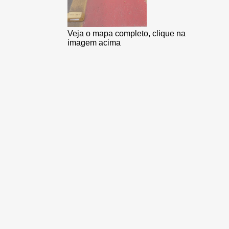
ESTATÍSTICAS
FAIXA AZUL
FAIXA AZUL DA AGAMENOM
Veja o mapa completo, clique na
FRETAMENTO
FROTA
GOIANA
imagem acima
GUABIRABA
HABITAÇÃO
HISTÓRIA DO ÔNIBUS
HISTÓRIA DO TRANSPORTE
II PERIMETRAL
ILHA DO LEITE
IMPERIAL TRANSPORTES
INTERMUNICIPAIS
IPSEP
JARDIM SÃO PAULO
LANÇAMENTO
LINHA BRASILIT
LINHA CURADO IV / BARRA
LINHA JABOATÃO / PIEDADE