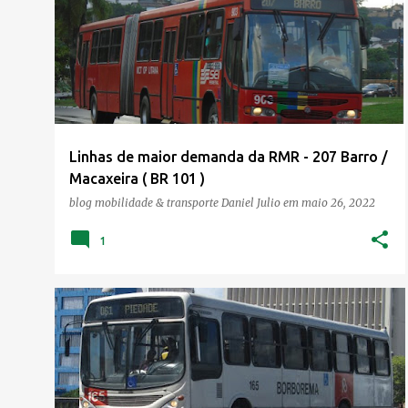
o
s
t
a
g
e
Linhas de maior demanda da RMR - 207 Barro /
n
Macaxeira ( BR 101 )
s
blog mobilidade & transporte
Daniel Julio
em
maio 26, 2022
1