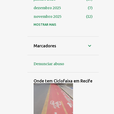
dezembro 2025
7
novembro 2025
12
outubro 2025
MOSTRAR MAIS
14
setembro 2025
24
agosto 2025
14
Marcadores
julho 2025
9
junho 2025
4
Denunciar abuso
maio 2025
7
abril 2025
8
Onde tem Ciclofaixa em Recife
março 2025
9
fevereiro 2025
6
janeiro 2025
6
dezembro 2024
3