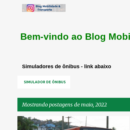
Bem-vindo ao Blog Mobi
Simuladores de ônibus - link abaixo
SIMULADOR DE ÔNIBUS
Mostrando postagens de maio, 2022
P