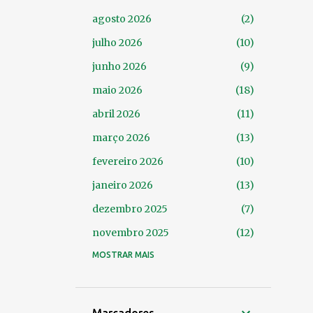
agosto 2026
2
julho 2026
10
junho 2026
9
maio 2026
18
abril 2026
11
março 2026
13
fevereiro 2026
10
janeiro 2026
13
dezembro 2025
7
novembro 2025
12
outubro 2025
MOSTRAR MAIS
14
setembro 2025
24
agosto 2025
14
Marcadores