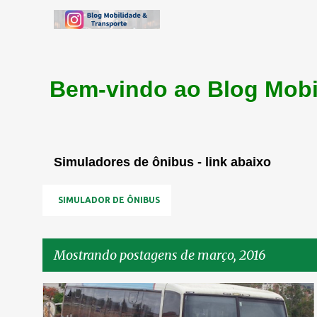
Bem-vindo ao Blog Mobi
Simuladores de ônibus - link abaixo
SIMULADOR DE ÔNIBUS
Mostrando postagens de março, 2016
P