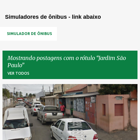
Simuladores de ônibus - link abaixo
SIMULADOR DE ÔNIBUS
Mostrando postagens com o rótulo
Jardim São
Paulo
VER TODOS
P
o
s
t
a
g