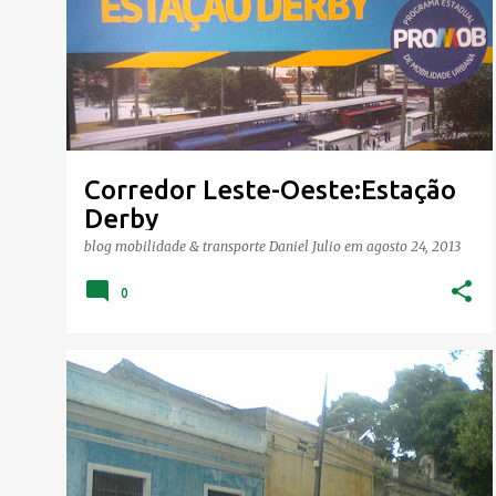
o
s
t
a
g
e
Corredor Leste-Oeste:Estação
n
Derby
s
blog mobilidade & transporte
Daniel Julio
em
agosto 24, 2013
0