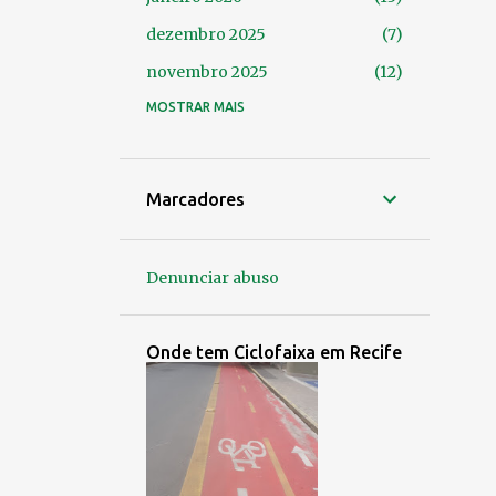
dezembro 2025
7
novembro 2025
12
outubro 2025
MOSTRAR MAIS
14
setembro 2025
24
agosto 2025
14
Marcadores
julho 2025
9
junho 2025
4
Denunciar abuso
maio 2025
7
abril 2025
8
Onde tem Ciclofaixa em Recife
março 2025
9
fevereiro 2025
6
janeiro 2025
6
dezembro 2024
3