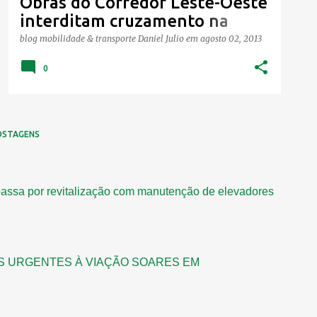
Obras do Corredor Leste-Oeste
interditam cruzamento na
Avenida Caxangá.
blog mobilidade & transporte
Daniel Julio
em
agosto 02, 2013
0
OSTAGENS
assa por revitalização com manutenção de elevadores
S URGENTES À VIAÇÃO SOARES EM