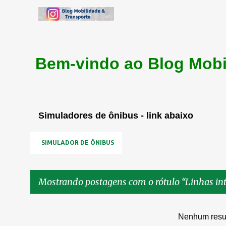
Bem-vindo ao Blog Mobi
Simuladores de ônibus - link abaixo
SIMULADOR DE ÔNIBUS
Mostrando postagens com o rótulo
Linhas in
P
Nenhum resu