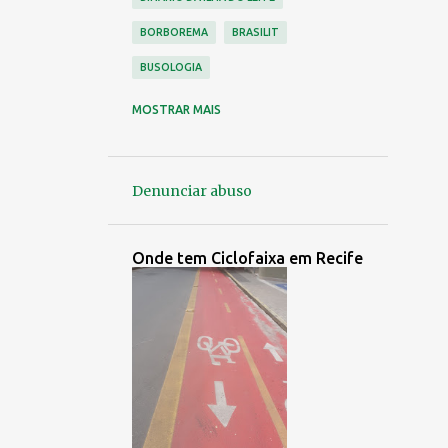
BORBOREMA
BRASILIT
BUSOLOGIA
CAJUEIRO
CARUARU
MOSTRAR MAIS
CDU ( VÁRZEA )
CICLISMO
CICLOVIA
CONDE DA BOA VISTA
Denunciar abuso
CONORTE
CONTROLE URBANO
CORREDOR LESTE OESTE
Onde tem Ciclofaixa em Recife
EMPRESA NÁPOLES
EMPRESA PEDROSA
EMPRESA SÃO PAULO
EMPRESAS EXTINTAS
ENTRADAS E SAÍDAS DO RECIFE