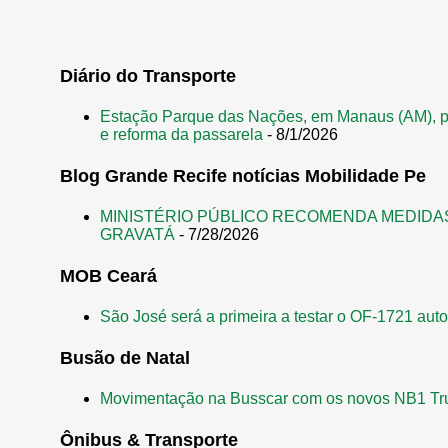
o
s
t
Diário do Transporte
a
Estação Parque das Nações, em Manaus (AM), p
g
e reforma da passarela
- 8/1/2026
e
Blog Grande Recife notícias Mobilidade Pe
n
s
MINISTÉRIO PÚBLICO RECOMENDA MEDIDA
GRAVATÁ
- 7/28/2026
MOB Ceará
São José será a primeira a testar o OF-1721 aut
Busão de Natal
Movimentação na Busscar com os novos NB1 Tr
Ônibus & Transporte