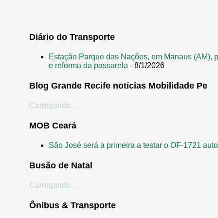
o
s
t
Diário do Transporte
a
Estação Parque das Nações, em Manaus (AM), p
g
e reforma da passarela
- 8/1/2026
e
Blog Grande Recife notícias Mobilidade Pe
n
s
Carregando...
MOB Ceará
São José será a primeira a testar o OF-1721 aut
Busão de Natal
Carregando...
Ônibus & Transporte