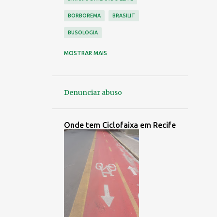
BORBOREMA
BRASILIT
BUSOLOGIA
CAJUEIRO
CARUARU
MOSTRAR MAIS
CDU ( VÁRZEA )
CICLISMO
CICLOVIA
CONDE DA BOA VISTA
Denunciar abuso
CONORTE
CONTROLE URBANO
CORREDOR LESTE OESTE
Onde tem Ciclofaixa em Recife
EMPRESA NÁPOLES
EMPRESA PEDROSA
EMPRESA SÃO PAULO
EMPRESAS EXTINTAS
ENTRADAS E SAÍDAS DO RECIFE