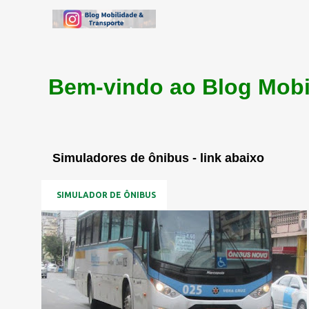
Bem-vindo ao Blog Mobi
Simuladores de ônibus - link abaixo
SIMULADOR DE ÔNIBUS
P
o
s
t