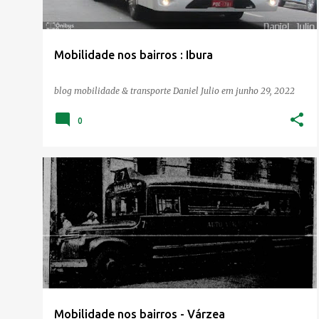
a
g
e
Mobilidade nos bairros : Ibura
n
s
blog mobilidade & transporte
Daniel Julio
em
junho 29, 2022
0
Mobilidade nos bairros - Várzea