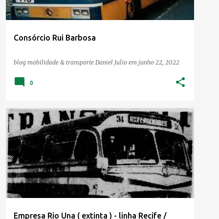
Consórcio Rui Barbosa
blog mobilidade & transporte
Daniel Julio
em
junho 22, 2022
0
Empresa Rio Una ( extinta ) - linha Recife /